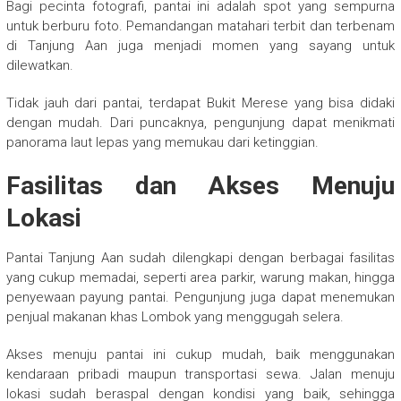
Bagi pecinta fotografi, pantai ini adalah spot yang sempurna
untuk berburu foto. Pemandangan matahari terbit dan terbenam
di Tanjung Aan juga menjadi momen yang sayang untuk
dilewatkan.
Tidak jauh dari pantai, terdapat Bukit Merese yang bisa didaki
dengan mudah. Dari puncaknya, pengunjung dapat menikmati
panorama laut lepas yang memukau dari ketinggian.
Fasilitas dan Akses Menuju
Lokasi
Pantai Tanjung Aan sudah dilengkapi dengan berbagai fasilitas
yang cukup memadai, seperti area parkir, warung makan, hingga
penyewaan payung pantai. Pengunjung juga dapat menemukan
penjual makanan khas Lombok yang menggugah selera.
Akses menuju pantai ini cukup mudah, baik menggunakan
kendaraan pribadi maupun transportasi sewa. Jalan menuju
lokasi sudah beraspal dengan kondisi yang baik, sehingga