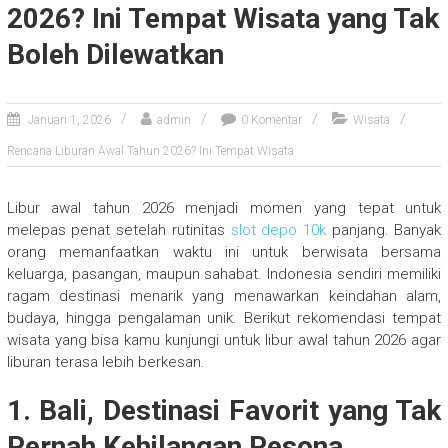
2026? Ini Tempat Wisata yang Tak
Boleh Dilewatkan
Januari 1, 2026
admin
0 Komentar
Wisata
Rencana Liburan Awal Tahun 2026? Ini Tempat Wisata
Libur awal tahun 2026 menjadi momen yang tepat untuk
melepas penat setelah rutinitas
slot depo 10k
panjang. Banyak
orang memanfaatkan waktu ini untuk berwisata bersama
keluarga, pasangan, maupun sahabat. Indonesia sendiri memiliki
ragam destinasi menarik yang menawarkan keindahan alam,
budaya, hingga pengalaman unik. Berikut rekomendasi tempat
wisata yang bisa kamu kunjungi untuk libur awal tahun 2026 agar
liburan terasa lebih berkesan.
1. Bali, Destinasi Favorit yang Tak
Pernah Kehilangan Pesona