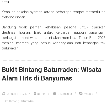
seru.
Kenakan pakaian nyaman karena beberapa tempat memerlukan
trekking ringan.
Bandung tidak pernah kehabisan pesona untuk dijadikan
destinasi liburan. Baik untuk keluarga maupun pasangan,
berbagai tempat wisata hits ini akan membuat Tahun Baru 2026
menjadi momen yang penuh kebahagiaan dan kenangan tak
terlupakan.
Bukit Bintang Baturraden: Wisata
Alam Hits di Banyumas
Januari 2, 2026
admin
0 Komentar
Wisata
Bukit Bintang Baturraden