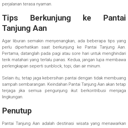
perjalanan terasa nyaman.
Tips Berkunjung ke Pantai
Tanjung Aan
Agar liburan semakin menyenangkan, ada beberapa tips yang
perlu diperhatikan saat berkunjung ke Pantai Tanjung Aan.
Pertama, datanglah pada pagi atau sore hari untuk menghindari
terik matahari yang terlalu panas. Kedua, jangan lupa membawa
perlengkapan seperti sunblock, topi, dan air minum.
Selain itu, tetap jaga kebersihan pantai dengan tidak membuang
sampah sembarangan. Keindahan Pantai Tanjung Aan akan tetap
terjaga jika semua pengunjung ikut berkontribusi menjaga
lingkungan.
Penutup
Pantai Tanjung Aan adalah destinasi wisata yang menawarkan