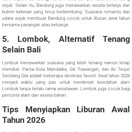
sejuk. Selain itu, Bandung juga menawarkan wisata belanja dan
kuliner kekinian yang terus berkembang. Suasana romantis dan
udara sejuk membuat Bandung cocok untuk liburan awal tahun
bersama pasangan atau keluarga.
5. Lombok, Alternatif Tenang
Selain Bali
Lombok menawarkan suasana yang lebih tenang namun tetap
memikat. Pantai Kuta Mandalika, Gili Trawangan, dan Air Terjun
Sendang Gila adalah beberapa destinasi favorit. Awal tahun 2026
menjadi waktu yang pas untuk menikmati keindahan alam
Lombok tanpa terlalu ramai wisatawan. Lombok juga cocok bagi
pencinta alam dan wisata bahari.
Tips Menyiapkan Liburan Awal
Tahun 2026