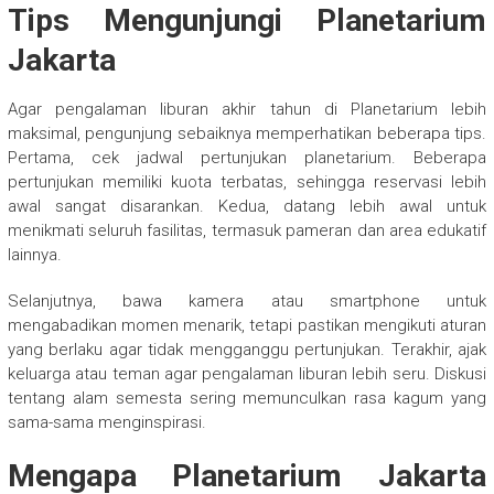
Tips Mengunjungi Planetarium
Jakarta
Agar pengalaman liburan akhir tahun di Planetarium lebih
maksimal, pengunjung sebaiknya memperhatikan beberapa tips.
Pertama, cek jadwal pertunjukan planetarium. Beberapa
pertunjukan memiliki kuota terbatas, sehingga reservasi lebih
awal sangat disarankan. Kedua, datang lebih awal untuk
menikmati seluruh fasilitas, termasuk pameran dan area edukatif
lainnya.
Selanjutnya, bawa kamera atau smartphone untuk
mengabadikan momen menarik, tetapi pastikan mengikuti aturan
yang berlaku agar tidak mengganggu pertunjukan. Terakhir, ajak
keluarga atau teman agar pengalaman liburan lebih seru. Diskusi
tentang alam semesta sering memunculkan rasa kagum yang
sama-sama menginspirasi.
Mengapa Planetarium Jakarta