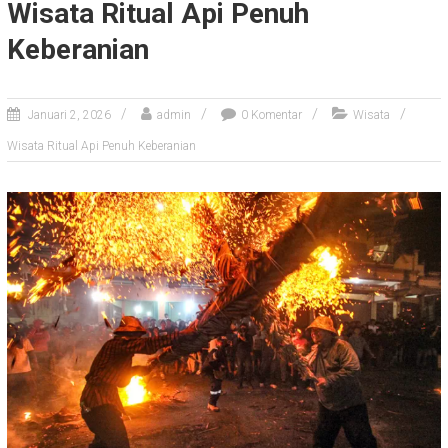
Wisata Ritual Api Penuh
Keberanian
Januari 2, 2026
admin
0 Komentar
Wisata
Wisata Ritual Api Penuh Keberanian