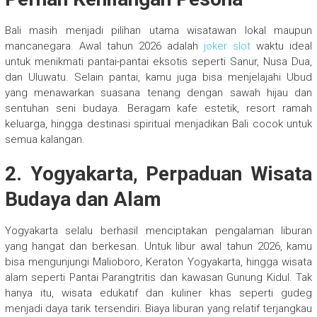
Bali masih menjadi pilihan utama wisatawan lokal maupun
mancanegara. Awal tahun 2026 adalah
joker slot
waktu ideal
untuk menikmati pantai-pantai eksotis seperti Sanur, Nusa Dua,
dan Uluwatu. Selain pantai, kamu juga bisa menjelajahi Ubud
yang menawarkan suasana tenang dengan sawah hijau dan
sentuhan seni budaya. Beragam kafe estetik, resort ramah
keluarga, hingga destinasi spiritual menjadikan Bali cocok untuk
semua kalangan.
2. Yogyakarta, Perpaduan Wisata
Budaya dan Alam
Yogyakarta selalu berhasil menciptakan pengalaman liburan
yang hangat dan berkesan. Untuk libur awal tahun 2026, kamu
bisa mengunjungi Malioboro, Keraton Yogyakarta, hingga wisata
alam seperti Pantai Parangtritis dan kawasan Gunung Kidul. Tak
hanya itu, wisata edukatif dan kuliner khas seperti gudeg
menjadi daya tarik tersendiri. Biaya liburan yang relatif terjangkau