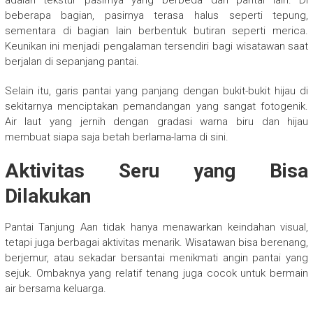
adalah tekstur pasirnya yang berbeda dari pantai lain. Di
beberapa bagian, pasirnya terasa halus seperti tepung,
sementara di bagian lain berbentuk butiran seperti merica.
Keunikan ini menjadi pengalaman tersendiri bagi wisatawan saat
berjalan di sepanjang pantai.
Selain itu, garis pantai yang panjang dengan bukit-bukit hijau di
sekitarnya menciptakan pemandangan yang sangat fotogenik.
Air laut yang jernih dengan gradasi warna biru dan hijau
membuat siapa saja betah berlama-lama di sini.
Aktivitas Seru yang Bisa
Dilakukan
Pantai Tanjung Aan tidak hanya menawarkan keindahan visual,
tetapi juga berbagai aktivitas menarik. Wisatawan bisa berenang,
berjemur, atau sekadar bersantai menikmati angin pantai yang
sejuk. Ombaknya yang relatif tenang juga cocok untuk bermain
air bersama keluarga.