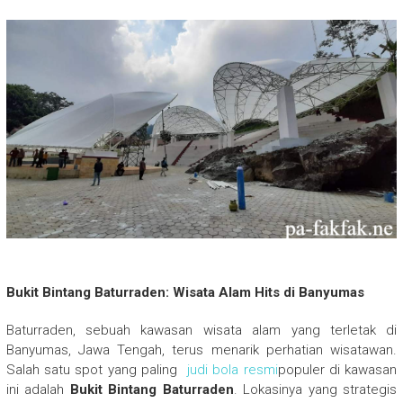
Bukit Bintang Baturraden: Wisata Alam Hits di Banyumas
Baturraden, sebuah kawasan wisata alam yang terletak di
Banyumas, Jawa Tengah, terus menarik perhatian wisatawan.
Salah satu spot yang paling
judi bola resmi
populer di kawasan
ini adalah
Bukit Bintang Baturraden
. Lokasinya yang strategis