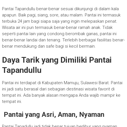
Pantai Tapandullu benar-benar sesuai dikunjungi di dalam kala
apapun. Baik pagi, siang, sore, atau malam. Pantai ini termasuk
terbuka 24 jam bagi siapa saja yang ingin melepaskan penat.
Wisata air ini pun termasuk benar-benar ramah anak. Tidak
seperti pantai lain yang condong berombak ganas, pantai ini
benar-benar landai dan tenang. Terlebih berbagai fasilitas benar-
benar mendukung dan safe bagi si kecil bermain.
Daya Tarik yang Dimiliki Pantai
Tapandullu
Pantai ini terdapat di Kabupaten Mamuju, Sulawesi Barat. Pantai
ini jadi satu berasal dari sebagian destinasi wisata favorit di
tempat ini. Ada banyak alasan mengapa Anda wajib mampir ke
tempat ini.
Pantai yang Asri, Aman, Nyaman
Pantai Tapadullu jadi tidak benar tujuan berlibur yang nyaman.