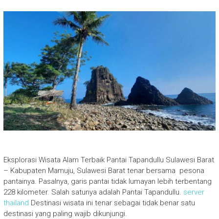
Eksplorasi Wisata Alam Terbaik Pantai Tapandullu Sulawesi Barat
– Kabupaten Mamuju, Sulawesi Barat tenar bersama pesona
pantainya. Pasalnya, garis pantai tidak lumayan lebih terbentang
228 kilometer. Salah satunya adalah Pantai Tapandullu.
server
thailand
Destinasi wisata ini tenar sebagai tidak benar satu
destinasi yang paling wajib dikunjungi.