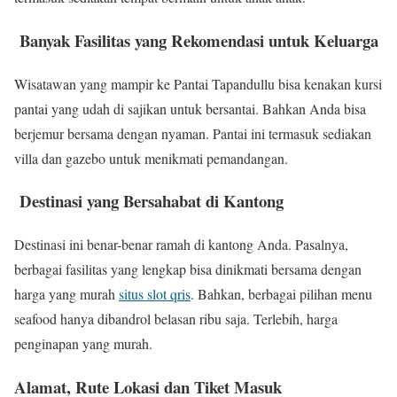
Banyak Fasilitas yang Rekomendasi untuk Keluarga
Wisatawan yang mampir ke Pantai Tapandullu bisa kenakan kursi
pantai yang udah di sajikan untuk bersantai. Bahkan Anda bisa
berjemur bersama dengan nyaman. Pantai ini termasuk sediakan
villa dan gazebo untuk menikmati pemandangan.
Destinasi yang Bersahabat di Kantong
Destinasi ini benar-benar ramah di kantong Anda. Pasalnya,
berbagai fasilitas yang lengkap bisa dinikmati bersama dengan
harga yang murah
situs slot qris
. Bahkan, berbagai pilihan menu
seafood hanya dibandrol belasan ribu saja. Terlebih, harga
penginapan yang murah.
Alamat, Rute Lokasi dan Tiket Masuk