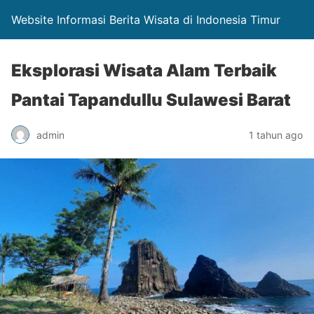
Website Informasi Berita Wisata di Indonesia Timur
Eksplorasi Wisata Alam Terbaik
Pantai Tapandullu Sulawesi Barat
admin
1 tahun ago