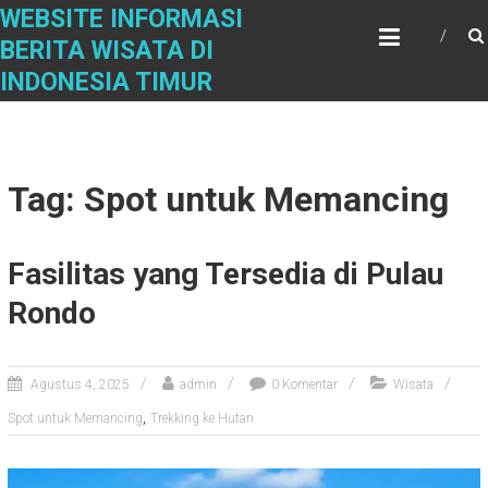
Skip
WEBSITE INFORMASI
to
BERITA WISATA DI
content
INDONESIA TIMUR
Tag: Spot untuk Memancing
Fasilitas yang Tersedia di Pulau
Rondo
Agustus 4, 2025
admin
0 Komentar
Wisata
,
Spot untuk Memancing
Trekking ke Hutan