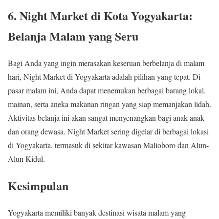
6. Night Market di Kota Yogyakarta:
Belanja Malam yang Seru
Bagi Anda yang ingin merasakan keseruan berbelanja di malam
hari, Night Market di Yogyakarta adalah pilihan yang tepat. Di
pasar malam ini, Anda dapat menemukan berbagai barang lokal,
mainan, serta aneka makanan ringan yang siap memanjakan lidah.
Aktivitas belanja ini akan sangat menyenangkan bagi anak-anak
dan orang dewasa. Night Market sering digelar di berbagai lokasi
di Yogyakarta, termasuk di sekitar kawasan Malioboro dan Alun-
Alun Kidul.
Kesimpulan
Yogyakarta memiliki banyak destinasi wisata malam yang