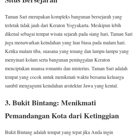
Taman Sari merupakan kompleks bangunan bersejarah yang
terletak tidak jauh dari Keraton Yogyakarta. Meskipun lebih
dikenal sebagai tempat wisata sejarah pada siang hari, Taman Sari
juga menawarkan keindahan yang luar biasa pada malam hari.
Ketika malam tiba, suasana yang tenang dan lampu-lampu yang
menyinari kolam serta bangunan peninggalan Keraton
menciptakan nuansa romantis dan misterius. Taman Sari adalah
tempat yang cocok untuk menikmati waktu bersama keluarga
sambil mengagumi keindahan arsitektur Jawa yang kental.
3. Bukit Bintang: Menikmati
Pemandangan Kota dari Ketinggian
Bukit Bintang adalah tempat yang tepat jika Anda ingin