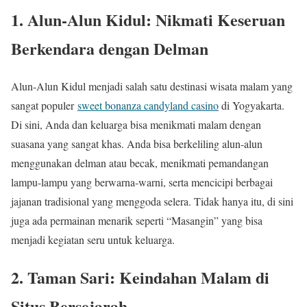
1. Alun-Alun Kidul: Nikmati Keseruan
Berkendara dengan Delman
Alun-Alun Kidul menjadi salah satu destinasi wisata malam yang
sangat populer
sweet bonanza candyland casino
di Yogyakarta.
Di sini, Anda dan keluarga bisa menikmati malam dengan
suasana yang sangat khas. Anda bisa berkeliling alun-alun
menggunakan delman atau becak, menikmati pemandangan
lampu-lampu yang berwarna-warni, serta mencicipi berbagai
jajanan tradisional yang menggoda selera. Tidak hanya itu, di sini
juga ada permainan menarik seperti “Masangin” yang bisa
menjadi kegiatan seru untuk keluarga.
2. Taman Sari: Keindahan Malam di
Situs Bersejarah