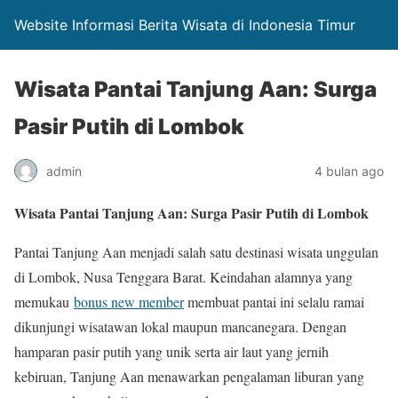
Website Informasi Berita Wisata di Indonesia Timur
Wisata Pantai Tanjung Aan: Surga
Pasir Putih di Lombok
admin
4 bulan ago
Wisata Pantai Tanjung Aan: Surga Pasir Putih di Lombok
Pantai Tanjung Aan menjadi salah satu destinasi wisata unggulan
di Lombok, Nusa Tenggara Barat. Keindahan alamnya yang
memukau
bonus new member
membuat pantai ini selalu ramai
dikunjungi wisatawan lokal maupun mancanegara. Dengan
hamparan pasir putih yang unik serta air laut yang jernih
kebiruan, Tanjung Aan menawarkan pengalaman liburan yang