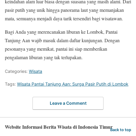
keindahan alam luar biasa dengan suasana yang masih alami. Dari
pasir putih yang unik hingga panorama laut yang memanjakan
mata, semuanya menjadi daya tarik tersendiri bagi wisatawan.
Bagi Anda yang merencanakan liburan ke Lombok, Pantai
Tanjung Aan wajib masuk dalam daftar kunjungan. Dengan
pesonanya yang memikat, pantai ini siap memberikan
pengalaman liburan yang tak terlupakan.
Categories:
Wisata
Tags:
Wisata Pantai Tanjung Aan: Surga Pasir Putih di Lombok
Leave a Comment
Website Informasi Berita Wisata di Indonesia Timur
Back to top