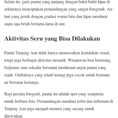
Selain itu, garis pantai yang panjang dengan bukit-bukit hijau di
sekitarnya menciptakan pemandangan yang sangat fotogenik. Air
laut yang jernih dengan gradasi warna biru dan hijau membuat
siapa saja betah berlama-lama di sini.
Aktivitas Seru yang Bisa Dilakukan
Pantai Tanjung Aan tidak hanya menawarkan keindahan visual,
tetapi juga berbagai aktivitas menarik. Wisatawan bisa berenang,
berjemur, atau sekadar bersantai menikmati angin pantai yang
sejuk. Ombaknya yang relatif tenang juga cocok untuk bermain
air bersama keluarga.
Bagi pecinta fotografi, pantai ini adalah spot yang sempurna
untuk berburu foto. Pemandangan matahari terbit dan terbenam di
Tanjung Aan juga menjadi momen yang sayang untuk
dilewatkan.