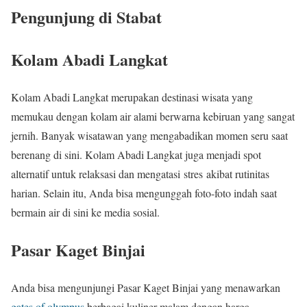
Pengunjung di Stabat
Kolam Abadi Langkat
Kolam Abadi Langkat merupakan destinasi wisata yang
memukau dengan kolam air alami berwarna kebiruan yang sangat
jernih. Banyak wisatawan yang mengabadikan momen seru saat
berenang di sini. Kolam Abadi Langkat juga menjadi spot
alternatif untuk relaksasi dan mengatasi stres akibat rutinitas
harian. Selain itu, Anda bisa mengunggah foto-foto indah saat
bermain air di sini ke media sosial.
Pasar Kaget Binjai
Anda bisa mengunjungi Pasar Kaget Binjai yang menawarkan
gates of olympus
berbagai kuliner malam dengan harga