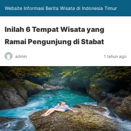
Website Informasi Berita Wisata di Indonesia Timur
Inilah 6 Tempat Wisata yang
Ramai Pengunjung di Stabat
admin
1 tahun ago