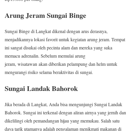
Arung Jeram Sungai Binge
Sungai Binge di Langkat dikenal dengan arus derasnya,
menjadikannya lokasi favorit untuk kegiatan arung jeram. Tempat
ini sangat disukai oleh pecinta alam dan mereka yang suka
memacu adrenalin. Sebelum memulai arung
jeram, wisatawan akan diberikan pelampung dan helm untuk
mengurangi risiko selama beraktivitas di sungai.
Sungai Landak Bahorok
Jika berada di Langkat, Anda bisa mengunjungi Sungai Landak
Bahorok. Sungai ini terkenal dengan aliran airnya yang jernih dan
dikelilingi oleh pemandangan hijau yang memukau. Salah satu
daya tarik utamanya adalah pengalaman menikmati makanan di