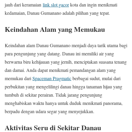
jauh dari keramaian
link slot gacor
kota dan ingin menikmati
kedamaian, Danau Gumanano adalah pilihan yang tepat.
Keindahan Alam yang Memukau
Keindahan alam Danau Gumanano menjadi daya tarik utama bagi
para pengunjung yang datang. Danau ini memiliki air yang
berwarna biru kehijauan yang jernih, menciptakan suasana tenang
dan damai. Anda dapat menikmati pemandangan alam yang
memukau dari
Spaceman Pragmatic
berbagai sudut, mulai dari
perbukitan yang mengelilingi danau hingga tanaman hijau yang
tumbuh di sekitar perairan. Tidak jarang pengunjung
menghabiskan waktu hanya untuk duduk menikmati panorama,
berpadu dengan udara segar yang menyejukkan.
Aktivitas Seru di Sekitar Danau