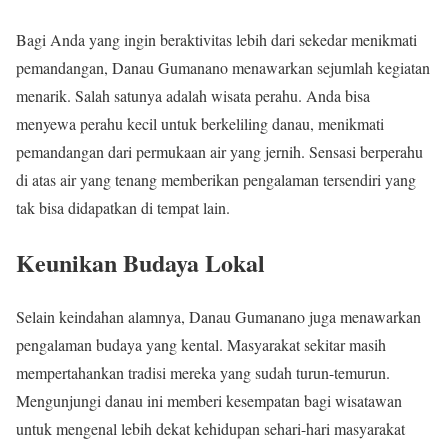
Bagi Anda yang ingin beraktivitas lebih dari sekedar menikmati
pemandangan, Danau Gumanano menawarkan sejumlah kegiatan
menarik. Salah satunya adalah wisata perahu. Anda bisa
menyewa perahu kecil untuk berkeliling danau, menikmati
pemandangan dari permukaan air yang jernih. Sensasi berperahu
di atas air yang tenang memberikan pengalaman tersendiri yang
tak bisa didapatkan di tempat lain.
Keunikan Budaya Lokal
Selain keindahan alamnya, Danau Gumanano juga menawarkan
pengalaman budaya yang kental. Masyarakat sekitar masih
mempertahankan tradisi mereka yang sudah turun-temurun.
Mengunjungi danau ini memberi kesempatan bagi wisatawan
untuk mengenal lebih dekat kehidupan sehari-hari masyarakat