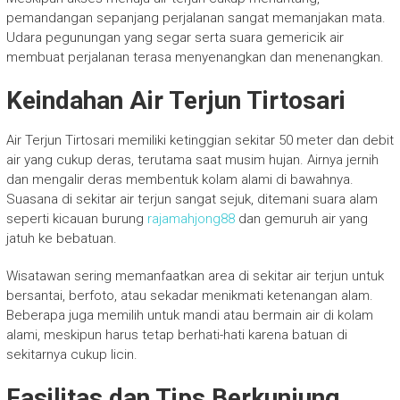
pemandangan sepanjang perjalanan sangat memanjakan mata.
Udara pegunungan yang segar serta suara gemericik air
membuat perjalanan terasa menyenangkan dan menenangkan.
Keindahan Air Terjun Tirtosari
Air Terjun Tirtosari memiliki ketinggian sekitar 50 meter dan debit
air yang cukup deras, terutama saat musim hujan. Airnya jernih
dan mengalir deras membentuk kolam alami di bawahnya.
Suasana di sekitar air terjun sangat sejuk, ditemani suara alam
seperti kicauan burung
rajamahjong88
dan gemuruh air yang
jatuh ke bebatuan.
Wisatawan sering memanfaatkan area di sekitar air terjun untuk
bersantai, berfoto, atau sekadar menikmati ketenangan alam.
Beberapa juga memilih untuk mandi atau bermain air di kolam
alami, meskipun harus tetap berhati-hati karena batuan di
sekitarnya cukup licin.
Fasilitas dan Tips Berkunjung