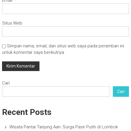
Email
*
Situs Web
Simpan nama, email, dan situs web saya pada peramban ini
untuk komentar saya berikutnya.
Cari
Cari
Recent Posts
Wisata Pantai Tanjung Aan: Surga Pasir Putih di Lombok