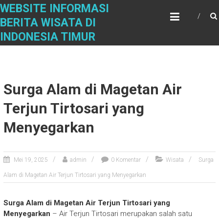
Skip
WEBSITE INFORMASI
to
BERITA WISATA DI
content
INDONESIA TIMUR
Surga Alam di Magetan Air
Terjun Tirtosari yang
Menyegarkan
Mei 19, 2025
admin
0 Komentar
Wisata
Surga
Alam di Magetan Air Terjun Tirtosari yang Menyegarkan
Surga Alam di Magetan Air Terjun Tirtosari yang
Menyegarkan
– Air Terjun Tirtosari merupakan salah satu