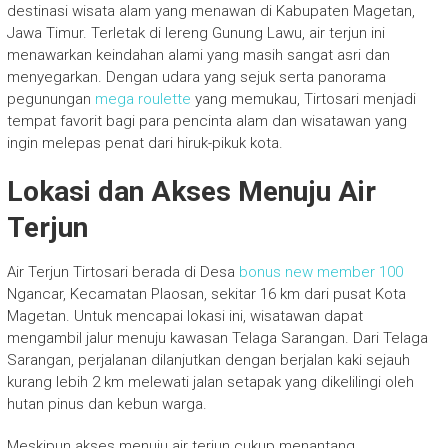
destinasi wisata alam yang menawan di Kabupaten Magetan,
Jawa Timur. Terletak di lereng Gunung Lawu, air terjun ini
menawarkan keindahan alami yang masih sangat asri dan
menyegarkan. Dengan udara yang sejuk serta panorama
pegunungan
mega roulette
yang memukau, Tirtosari menjadi
tempat favorit bagi para pencinta alam dan wisatawan yang
ingin melepas penat dari hiruk-pikuk kota.
Lokasi dan Akses Menuju Air
Terjun
Air Terjun Tirtosari berada di Desa
bonus new member 100
Ngancar, Kecamatan Plaosan, sekitar 16 km dari pusat Kota
Magetan. Untuk mencapai lokasi ini, wisatawan dapat
mengambil jalur menuju kawasan Telaga Sarangan. Dari Telaga
Sarangan, perjalanan dilanjutkan dengan berjalan kaki sejauh
kurang lebih 2 km melewati jalan setapak yang dikelilingi oleh
hutan pinus dan kebun warga.
Meskipun akses menuju air terjun cukup menantang,