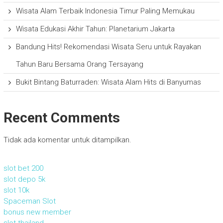
Wisata Alam Terbaik Indonesia Timur Paling Memukau
Wisata Edukasi Akhir Tahun: Planetarium Jakarta
Bandung Hits! Rekomendasi Wisata Seru untuk Rayakan
Tahun Baru Bersama Orang Tersayang
Bukit Bintang Baturraden: Wisata Alam Hits di Banyumas
Recent Comments
Tidak ada komentar untuk ditampilkan.
slot bet 200
slot depo 5k
slot 10k
Spaceman Slot
bonus new member