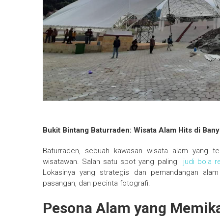
Bukit Bintang Baturraden: Wisata Alam Hits di Ba
Baturraden, sebuah kawasan wisata alam yang te
wisatawan. Salah satu spot yang paling
judi bola r
Lokasinya yang strategis dan pemandangan alam 
pasangan, dan pecinta fotografi.
Pesona Alam yang Memik