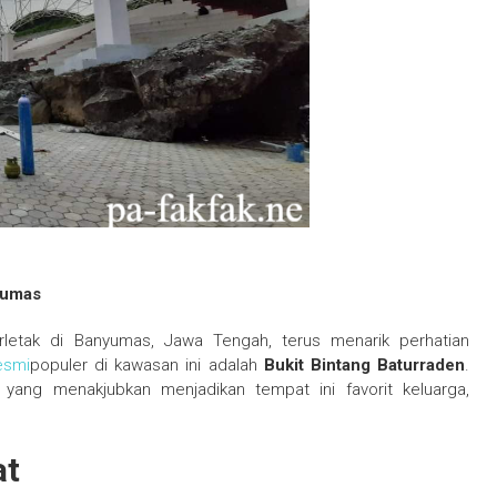
nyumas
rletak di Banyumas, Jawa Tengah, terus menarik perhatian
esmi
populer di kawasan ini adalah
Bukit Bintang Baturraden
.
yang menakjubkan menjadikan tempat ini favorit keluarga,
at