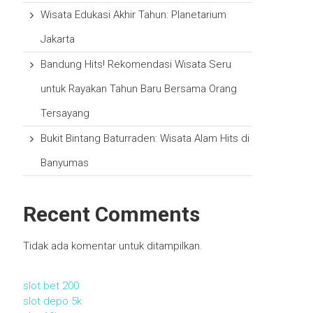
Wisata Edukasi Akhir Tahun: Planetarium
Jakarta
Bandung Hits! Rekomendasi Wisata Seru
untuk Rayakan Tahun Baru Bersama Orang
Tersayang
Bukit Bintang Baturraden: Wisata Alam Hits di
Banyumas
Recent Comments
Tidak ada komentar untuk ditampilkan.
slot bet 200
slot depo 5k