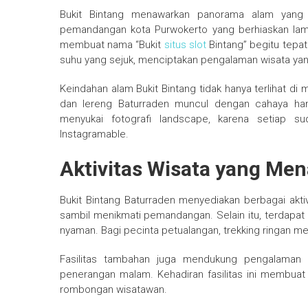
Bukit Bintang menawarkan panorama alam yang l
pemandangan kota Purwokerto yang berhiaskan lam
membuat nama “Bukit
situs slot
Bintang” begitu tepat. 
suhu yang sejuk, menciptakan pengalaman wisata y
Keindahan alam Bukit Bintang tidak hanya terlihat di
dan lereng Baturraden muncul dengan cahaya ha
menyukai fotografi landscape, karena setiap su
Instagramable.
Aktivitas Wisata yang Men
Bukit Bintang Baturraden menyediakan berbagai aktivi
sambil menikmati pemandangan. Selain itu, terdapat
nyaman. Bagi pecinta petualangan, trekking ringan menu
Fasilitas tambahan juga mendukung pengalaman w
penerangan malam. Kehadiran fasilitas ini membuat
rombongan wisatawan.