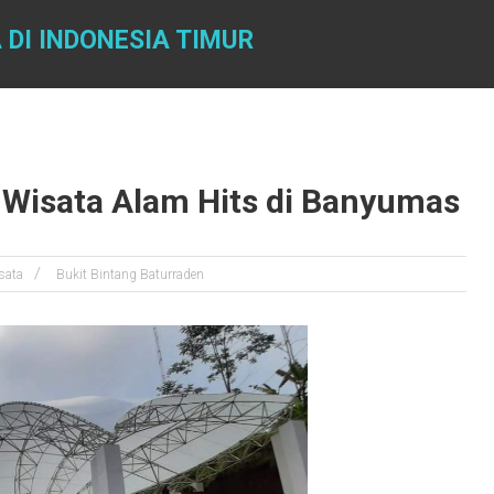
 DI INDONESIA TIMUR
 Wisata Alam Hits di Banyumas
sata
Bukit Bintang Baturraden