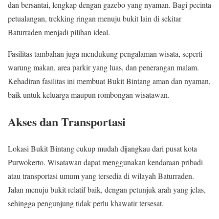
dan bersantai, lengkap dengan gazebo yang nyaman. Bagi pecinta
petualangan, trekking ringan menuju bukit lain di sekitar
Baturraden menjadi pilihan ideal.
Fasilitas tambahan juga mendukung pengalaman wisata, seperti
warung makan, area parkir yang luas, dan penerangan malam.
Kehadiran fasilitas ini membuat Bukit Bintang aman dan nyaman,
baik untuk keluarga maupun rombongan wisatawan.
Akses dan Transportasi
Lokasi Bukit Bintang cukup mudah dijangkau dari pusat kota
Purwokerto. Wisatawan dapat menggunakan kendaraan pribadi
atau transportasi umum yang tersedia di wilayah Baturraden.
Jalan menuju bukit relatif baik, dengan petunjuk arah yang jelas,
sehingga pengunjung tidak perlu khawatir tersesat.