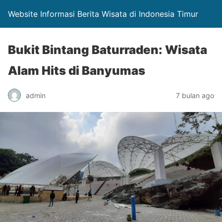
Website Informasi Berita Wisata di Indonesia Timur
Bukit Bintang Baturraden: Wisata
Alam Hits di Banyumas
admin
7 bulan ago