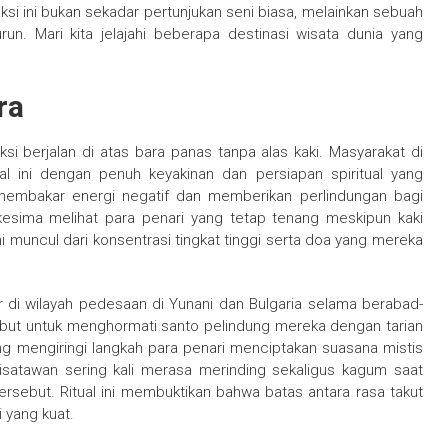
aksi ini bukan sekadar pertunjukan seni biasa, melainkan sebuah
un. Mari kita jelajahi beberapa destinasi wisata dunia yang
ra
aksi berjalan di atas bara panas tanpa alas kaki. Masyarakat di
ual ini dengan penuh keyakinan dan persiapan spiritual yang
mbakar energi negatif dan memberikan perlindungan bagi
esima melihat para penari yang tetap tenang meskipun kaki
muncul dari konsentrasi tingkat tinggi serta doa yang mereka
ur di wilayah pedesaan di Yunani dan Bulgaria selama berabad-
ebut untuk menghormati santo pelindung mereka dengan tarian
ang mengiringi langkah para penari menciptakan suasana mistis
isatawan sering kali merasa merinding sekaligus kagum saat
 tersebut. Ritual ini membuktikan bahwa batas antara rasa takut
i yang kuat.