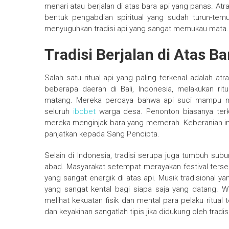
menari atau berjalan di atas bara api yang panas. Atr
bentuk pengabdian spiritual yang sudah turun-temur
menyuguhkan tradisi api yang sangat memukau mata.
Tradisi Berjalan di Atas Ba
Salah satu ritual api yang paling terkenal adalah atr
beberapa daerah di Bali, Indonesia, melakukan rit
matang. Mereka percaya bahwa api suci mampu me
seluruh
ibcbet
warga desa. Penonton biasanya terk
mereka menginjak bara yang memerah. Keberanian ini 
panjatkan kepada Sang Pencipta.
Selain di Indonesia, tradisi serupa juga tumbuh sub
abad. Masyarakat setempat merayakan festival ters
yang sangat energik di atas api. Musik tradisional y
yang sangat kental bagi siapa saja yang datang. W
melihat kekuatan fisik dan mental para pelaku ritual
dan keyakinan sangatlah tipis jika didukung oleh tradis