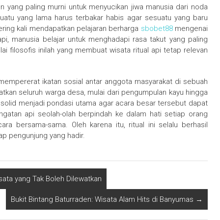
yang paling murni untuk menyucikan jiwa manusia dari noda
uatu yang lama harus terbakar habis agar sesuatu yang baru
sering kali mendapatkan pelajaran berharga
sbobet88
mengenai
pi, manusia belajar untuk menghadapi rasa takut yang paling
i filosofis inilah yang membuat wisata ritual api tetap relevan
tuk mempererat ikatan sosial antar anggota masyarakat di sebuah
batkan seluruh warga desa, mulai dari pengumpulan kayu hingga
solid menjadi pondasi utama agar acara besar tersebut dapat
atan api seolah-olah berpindah ke dalam hati setiap orang
ra bersama-sama. Oleh karena itu, ritual ini selalu berhasil
p pengunjung yang hadir.
ata yang Tak Boleh Dilewatkan
Bukit Bintang Baturraden: Wisata Alam Hits di Banyumas
→