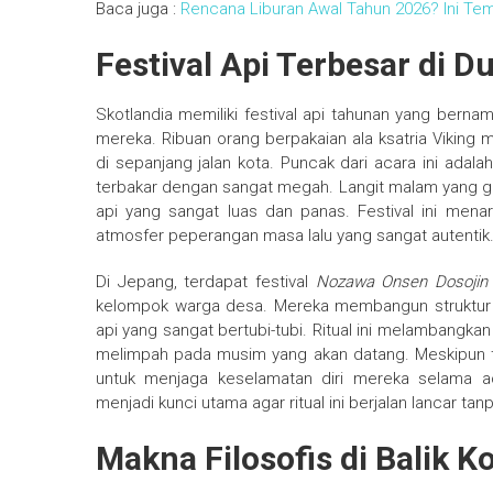
Baca juga :
Rencana Liburan Awal Tahun 2026? Ini Tem
Festival Api Terbesar di D
Skotlandia memiliki festival api tahunan yang bern
mereka. Ribuan orang berpakaian ala ksatria Vikin
di sepanjang jalan kota. Puncak dari acara ini adala
terbakar dengan sangat megah. Langit malam yang g
api yang sangat luas dan panas. Festival ini mena
atmosfer peperangan masa lalu yang sangat autentik
Di Jepang, terdapat festival
Nozawa Onsen Dosojin
kelompok warga desa. Mereka membangun struktur 
api yang sangat bertubi-tubi. Ritual ini melambangk
melimpah pada musim yang akan datang. Meskipun ter
untuk menjaga keselamatan diri mereka selama a
menjadi kunci utama agar ritual ini berjalan lancar t
Makna Filosofis di Balik K