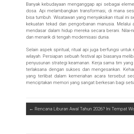
Banyak kebudayaan menganggap api sebagai elemen 
dosa. Api melambangkan transformasi, di mana ses
bisa tumbuh. Wisatawan yang menyaksikan ritual ini 
kekuatan tekad dan pengorbanan manusia. Melalui a
mendasar dalam hidup mereka secara berani. Nilai-nila
dan menarik di tengah modernisasi dunia.
Selain aspek spiritual, ritual api juga berfungsi un
wilayah. Persiapan sebuah festival api biasanya meli
penyusunan strategi keamanan. Kerja sama tim yang 
terlaksana dengan sukses dan mengesankan. Kehang
yang terlibat dalam kemeriahan acara tersebut seca
menciptakan memori yang sangat berkesan bagi setia
←
Rencana Liburan Awal Tahun 2026? Ini Tempat Wis