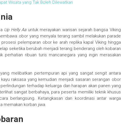
pat Wisata yang Tak Boleh Dilewatkan
unia
ama
Up Helly Aa
untuk merayakan warisan sejarah bangsa Viking
g membawa obor yang menyala terang sambil melakukan parade
h prosesi pelemparan obor ke arah replika kapal Viking hingga
elap seketika berubah menjadi terang benderang oleh kobaran
rik perhatian ribuan turis mancanegara yang ingin merasakan
.
yang melibatkan pertempuran api yang sangat sengit antara
kayu raksasa yang kemudian menjadi sasaran serangan obor
an perlindungan terhadap keluarga dan harapan akan panen yang
lihat sangat berbahaya, para peserta memiliki teknik khusus
cara berlangsung. Ketangkasan dan koordinasi antar warga
anpa memakan korban jiwa.
obaran