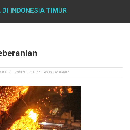
 DI INDONESIA TIMUR
eberanian
sata
Wisata Ritual Api Penuh Keberanian