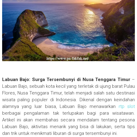
Labuan Bajo: Surga Tersembunyi di Nusa Tenggara Timur
–
Labuan Bajo, sebuah kota kecil yang terletak di ujung barat Pulau
Flores, Nusa Tenggara Timur, telah menjadi salah satu destinasi
wisata paling populer di Indonesia. Dikenal dengan keindahan
alamnya yang luar biasa, Labuan Bajo menawarkan
rtp slot
berbagai pengalaman tak terlupakan bagi para wisatawan.
Artikel ini akan membahas secara mendalam tentang pesona
Labuan Bajo, aktivitas menarik yang bisa di lakukan, serta tips
dan trik untuk menikmati liburan di surga tersembunyi ini.