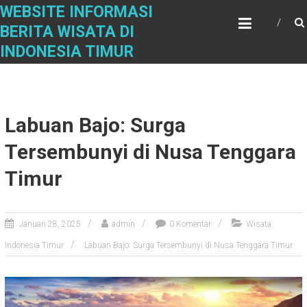
Skip
WEBSITE INFORMASI
to
BERITA WISATA DI
content
INDONESIA TIMUR
Labuan Bajo: Surga
Tersembunyi di Nusa Tenggara
Timur
Januari 28, 2025
admin
0 Komentar
Wisata
Indonesia Timur
Labuan Bajo: Surga Tersembunyi di Nusa Tenggara Timur