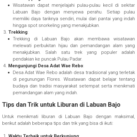
Wisatawan dapat menjelajahi pulau-pulau kecil di sekitar
Labuan Bajo dengan menyewa perahu. Setiap pulau
memiliki daya tariknya sendiri, mulai dari pantai yang indah
hingga spot snorkeling yang menakjubkan.
Trekking
:
Trekking di Labuan Bajo akan membawa wisatawan
melewati perbukitan hijau dan pemandangan alam yang
menakjubkan. Salah satu trek yang populer adalah
pendakian ke puncak Pulau Padar.
Mengunjungi Desa Adat Wae Rebo
:
Desa Adat Wae Rebo adalah desa tradisional yang terletak
di pegunungan Flores. Wisatawan dapat belajar tentang
budaya dan tradisi masyarakat setempat serta menikmati
pemandangan alam yang indah.
Tips dan Trik untuk Liburan di Labuan Bajo
Untuk menikmati liburan di Labuan Bajo dengan maksimal,
berikut adalah beberapa tips dan trik yang bisa di ikuti:
Waktu Terbaik untuk Berkunjung
: