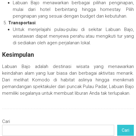
Labuan Bajo menawarkan berbagai pilihan penginapan,
mulai dari hotel berbintang hingga homestay. Pilih
penginapan yang sesuai dengan budget dan kebutuhan.
Transportasi
:
Untuk menjelajahi pulau-pulau di sekitar Labuan Bajo,
wisatawan dapat menyewa perahu atau mengikuti tur yang
di sediakan oleh agen perjalanan lokal.
Kesimpulan
Labuan Bajo adalah destinasi wisata yang menawarkan
keindahan alam yang luar biasa dan berbagai aktivitas menarik.
Dari melihat Komodo di habitat aslinya hingga menikmati
pemandangan spektakuler dari puncak Pulau Padar, Labuan Bajo
memiliki segalanya untuk membuat liburan Anda tak terlupakan.
Cari
Cari