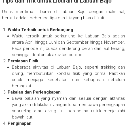
Tips dan Trik untuk Liburan di Labuan Bajo
Untuk menikmati liburan di Labuan Bajo dengan maksimal,
berikut adalah beberapa tips dan trik yang bisa di ikuti:
Waktu Terbaik untuk Berkunjung
:
Waktu terbaik untuk berkunjung ke Labuan Bajo adalah
antara April hingga Juni dan September hingga November.
Pada periode ini, cuaca cenderung cerah dan laut tenang,
sehingga ideal untuk aktivitas outdoor.
Persiapan Fisik
:
Beberapa aktivitas di Labuan Bajo, seperti trekking dan
diving, membutuhkan kondisi fisik yang prima. Pastikan
untuk menjaga kesehatan dan kebugaran sebelum
berangkat.
Pakaian dan Perlengkapan
:
Bawa pakaian yang nyaman dan sesuai dengan aktivitas
yang akan di lakukan. Jangan lupa membawa perlengkapan
snorkeling atau diving jika berencana untuk menjelajahi
bawah laut.
Penginapan
: