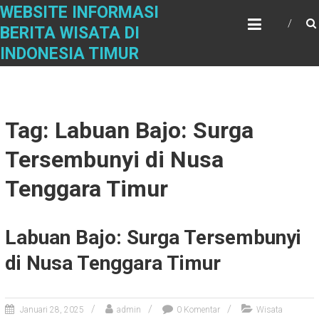
Skip
WEBSITE INFORMASI
to
BERITA WISATA DI
content
INDONESIA TIMUR
Tag: Labuan Bajo: Surga
Tersembunyi di Nusa
Tenggara Timur
Labuan Bajo: Surga Tersembunyi
di Nusa Tenggara Timur
Januari 28, 2025
admin
0 Komentar
Wisata