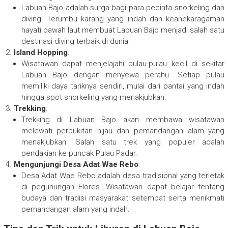
Labuan Bajo adalah surga bagi para pecinta snorkeling dan
diving. Terumbu karang yang indah dan keanekaragaman
hayati bawah laut membuat Labuan Bajo menjadi salah satu
destinasi diving terbaik di dunia.
Island Hopping
:
Wisatawan dapat menjelajahi pulau-pulau kecil di sekitar
Labuan Bajo dengan menyewa perahu. Setiap pulau
memiliki daya tariknya sendiri, mulai dari pantai yang indah
hingga spot snorkeling yang menakjubkan.
Trekking
:
Trekking di Labuan Bajo akan membawa wisatawan
melewati perbukitan hijau dan pemandangan alam yang
menakjubkan. Salah satu trek yang populer adalah
pendakian ke puncak Pulau Padar.
Mengunjungi Desa Adat Wae Rebo
:
Desa Adat Wae Rebo adalah desa tradisional yang terletak
di pegunungan Flores. Wisatawan dapat belajar tentang
budaya dan tradisi masyarakat setempat serta menikmati
pemandangan alam yang indah.