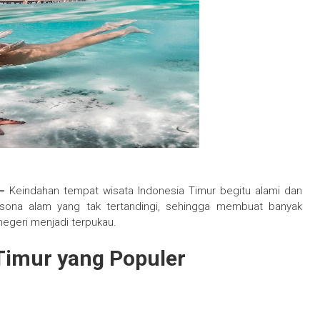
 –
Keindahan
tempat wisata
Indonesia Timur begitu alami dan
ona alam yang tak tertandingi, sehingga membuat banyak
negeri menjadi terpukau.
Timur yang Populer