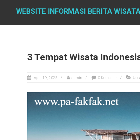
Skip
to
WEBSITE INFORMASI BERITA WISATA
content
3 Tempat Wisata Indonesi
April 19, 2025
admin
0 Komentar
Unca