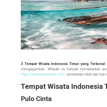
3 Tempat Wisata Indonesia Timur yang Terkenal
mengagumkan. Wilayah ini banyak menawarkan pes
https://weimeidelivery.com/
wisatawan lokal dan luar 
Tempat Wisata Indonesia 
Pulo Cinta