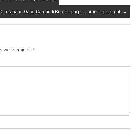
 Gumanano Oase Damai di Buton Tengah Jarang Tersentuh
→
g wajib ditandai
*