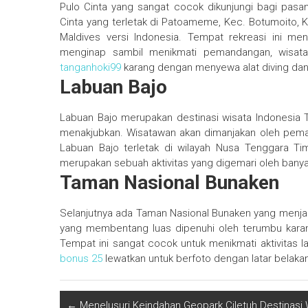
Pulo Cinta yang sangat cocok dikunjungi bagi pasa
Cinta yang terletak di Patoameme, Kec. Botumoito, K
Maldives versi Indonesia.
Tempat rekreasi ini men
menginap sambil menikmati pemandangan, wisata
tanganhoki99
karang dengan menyewa alat diving dan 
Labuan Bajo
Labuan Bajo merupakan destinasi wisata Indonesia
menakjubkan. Wisatawan akan dimanjakan oleh peman
Labuan Bajo terletak di wilayah Nusa Tenggara T
merupakan sebuah aktivitas yang digemari oleh bany
Taman Nasional Bunaken
Selanjutnya ada Taman Nasional Bunaken yang menjadi
yang membentang luas dipenuhi oleh terumbu karang 
Tempat ini sangat cocok untuk menikmati aktivitas l
bonus 25
lewatkan untuk berfoto dengan latar bela
←
Menelusuri Keindahan Geopark Ciletuh Destinasi