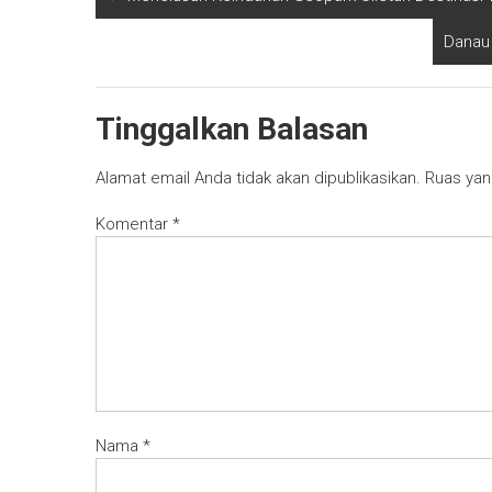
Danau
Tinggalkan Balasan
Alamat email Anda tidak akan dipublikasikan.
Ruas yan
Komentar
*
Nama
*