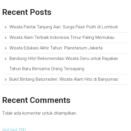
Recent Posts
Wisata Pantai Tanjung Aan: Surga Pasir Putih di Lombok
Wisata Alam Terbaik Indonesia Timur Paling Memukau
Wisata Edukasi Akhir Tahun: Planetarium Jakarta
Bandung Hits! Rekomendasi Wisata Seru untuk Rayakan
Tahun Baru Bersama Orang Tersayang
Bukit Bintang Baturraden: Wisata Alam Hits di Banyumas
Recent Comments
Tidak ada komentar untuk ditampilkan.
slot bet 200