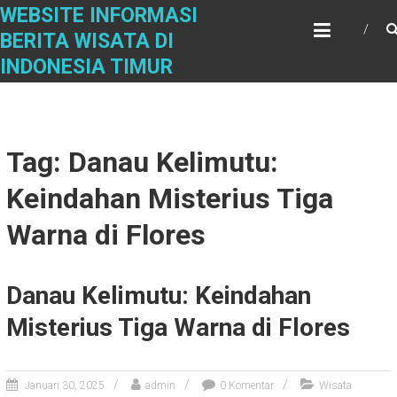
Skip
WEBSITE INFORMASI
to
BERITA WISATA DI
content
INDONESIA TIMUR
Tag: Danau Kelimutu:
Keindahan Misterius Tiga
Warna di Flores
Danau Kelimutu: Keindahan
Misterius Tiga Warna di Flores
Januari 30, 2025
admin
0 Komentar
Wisata