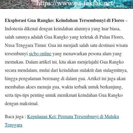
Eksplorasi Gua Rangko: Keindahan Tersembunyi di Flores
–
Indonesia dikenal dengan keindahan alamnya yang luar biasa,
salah satunya adalah Gua Rangko yang terletak di Pulau Flores,
Nusa Tenggara Timur. Gua ini menjadi salah satu destinasi wisata
tersembunyi
sicbo online
yang menawarkan pesona alam yang
memukau. Dalam artikel ini, kita akan menjelajahi Gua Rangko
secara mendalam, mulai dari keindahan stalaktit dan stalagmitnya,
hingga pengalaman berenang di dalam gua. Artikel ini juga akan
membahas akses menuju gua, waktu terbaik untuk berkunjung,
serta tips-tips penting untuk menikmati keindahan Gua Rangko
dengan maksimal.
Baca juga :
Kepulauan Kei: Permata Tersembunyi di Maluku
Tenggara