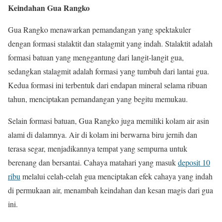
Keindahan Gua Rangko
Gua Rangko menawarkan pemandangan yang spektakuler
dengan formasi stalaktit dan stalagmit yang indah. Stalaktit adalah
formasi batuan yang menggantung dari langit-langit gua,
sedangkan stalagmit adalah formasi yang tumbuh dari lantai gua.
Kedua formasi ini terbentuk dari endapan mineral selama ribuan
tahun, menciptakan pemandangan yang begitu memukau.
Selain formasi batuan, Gua Rangko juga memiliki kolam air asin
alami di dalamnya. Air di kolam ini berwarna biru jernih dan
terasa segar, menjadikannya tempat yang sempurna untuk
berenang dan bersantai. Cahaya matahari yang masuk
deposit 10
ribu
melalui celah-celah gua menciptakan efek cahaya yang indah
di permukaan air, menambah keindahan dan kesan magis dari gua
ini.