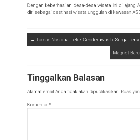
Dengan keberhasilan desa-desa wisata ini di ajan
diri sebagai destinasi wisata unggulan di kawasan AS
←
Taman Nasional Teluk Cenderawasih: Surga Terse
Magnet Baru 
Tinggalkan Balasan
Alamat email Anda tidak akan dipublikasikan.
Ruas yan
Komentar
*