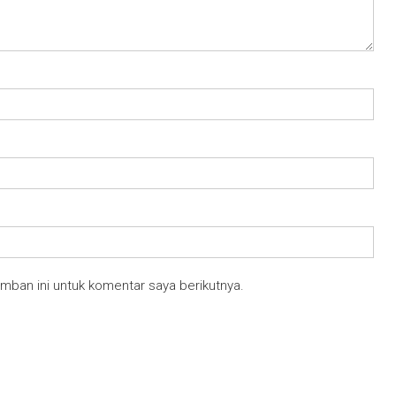
mban ini untuk komentar saya berikutnya.