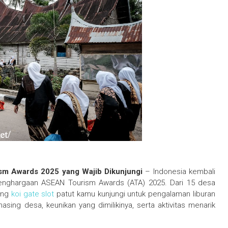
m Awards 2025 yang Wajib Dikunjungi
– Indonesia kembali
 penghargaan ASEAN Tourism Awards (ATA) 2025. Dari 15 desa
yang
koi gate slot
patut kamu kunjungi untuk pengalaman liburan
sing desa, keunikan yang dimilikinya, serta aktivitas menarik