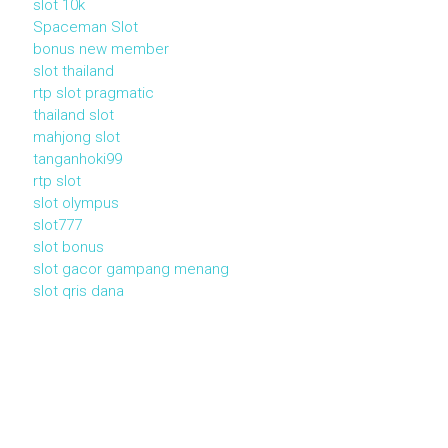
slot 10k
Spaceman Slot
bonus new member
slot thailand
rtp slot pragmatic
thailand slot
mahjong slot
tanganhoki99
rtp slot
slot olympus
slot777
slot bonus
slot gacor gampang menang
slot qris dana