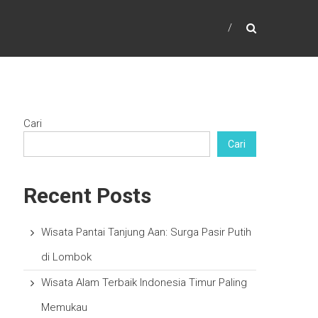
Cari
Cari
Recent Posts
Wisata Pantai Tanjung Aan: Surga Pasir Putih
di Lombok
Wisata Alam Terbaik Indonesia Timur Paling
Memukau