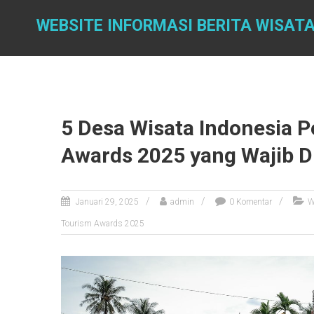
Skip
to
WEBSITE INFORMASI BERITA WISATA
content
5 Desa Wisata Indonesia
Awards 2025 yang Wajib D
Januari 29, 2025
admin
0 Komentar
W
Tourism Awards 2025