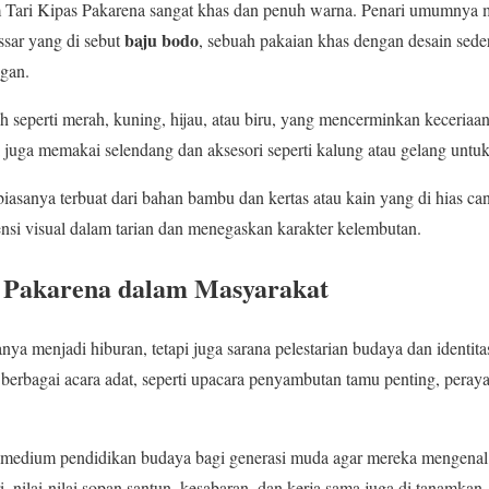
m Tari Kipas Pakarena sangat khas dan penuh warna. Penari umumny
baju bodo
ssar yang di sebut
, sebuah pakaian khas dengan desain sed
ngan.
 seperti merah, kuning, hijau, atau biru, yang mencerminkan keceria
ri juga memakai selendang dan aksesori seperti kalung atau gelang un
 biasanya terbuat dari bahan bambu dan kertas atau kain yang di hias can
i visual dalam tarian dan menegaskan karakter kelembutan.
s Pakarena dalam Masyarakat
nya menjadi hiburan, tetapi juga sarana pelestarian budaya dan identi
 berbagai acara adat, seperti upacara penyambutan tamu penting, perayaa
adi medium pendidikan budaya bagi generasi muda agar mereka mengena
ri, nilai-nilai sopan santun, kesabaran, dan kerja sama juga di tanamkan.