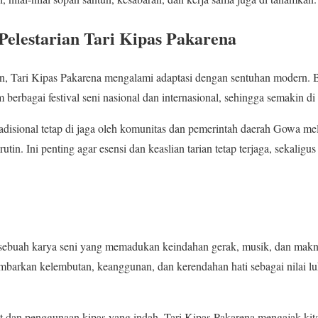
Pelestarian Tari Kipas Pakarena
, Tari Kipas Pakarena mengalami adaptasi dengan sentuhan modern. 
 berbagai festival seni nasional dan internasional, sehingga semakin di 
radisional tetap di jaga oleh komunitas dan pemerintah daerah Gowa me
i rutin. Ini penting agar esensi dan keaslian tarian tetap terjaga, sekal
 sebuah karya seni yang memadukan keindahan gerak, musik, dan makna 
ambarkan kelembutan, keanggunan, dan kerendahan hati sebagai nilai 
t dan penggunaan kipas yang indah, Tari Kipas Pakarena mengajak k